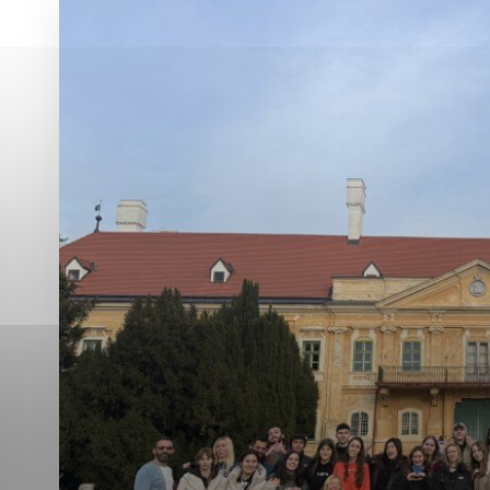
Vyberte úroveň co
Karanténna stanica Malacky
Sčítanie obyvateľov, domov a bytov
2021
Technické cookies
Separovaný zber v meste
Technické súbory cookie 
tým, že umožňujú základn
stránky. Bez týchto súbo
Analytické cookies
Analytické cookies pomáha
aby mohol stránky optimal
možné ich spojiť s konkr