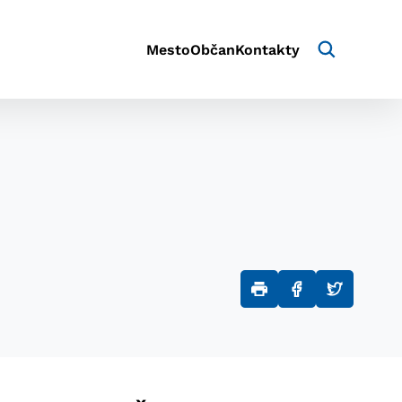
Mesto
Občan
Kontakty
aktivite a preferenciách.
e alebo aby sa uložila