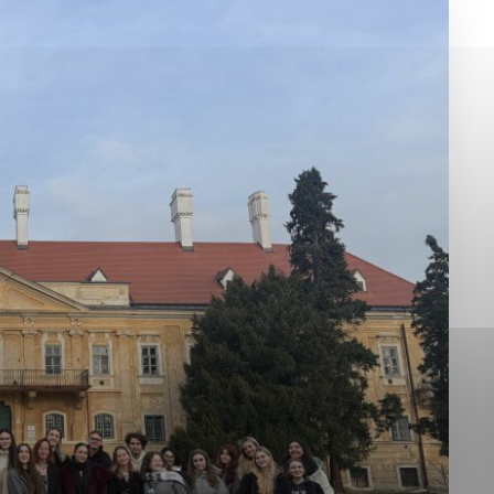
okies, ktorú chcete povoliť
sú pre prevádzku nevyhnutné a pomáhajú urobiť webové st
é funkcie, ako je navigácia na stránke a prístup k zabez
rov cookie nemôže web správne fungovať.
jú prevádzkovateľovi stránok pochopiť, ako návštevníci st
izovať a ponúknuť im lepšiu skúsenosť. Všetky dáta sa zb
étnou osobou.
Povoliť všetko
Uložiť nastavenia
Viac informácií