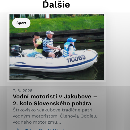
Ďalšie
Šport
ránky uplatniteľnými
pečeným oblastiam webovej
ránok stránku používajú,
ierajú anonymne a nie je
7. 8. 2026
Vodní motoristi v Jakubove –
2. kolo Slovenského pohára
Štrkovisko vJakubove tradične patrí
vodným motoristom. Členovia Oddielu
vodného motorizmu…