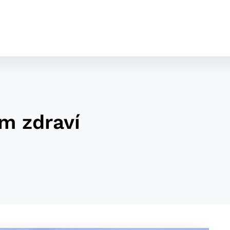
m zdraví
cookies
o ktorých webové stránky môžu ukladať informácie o vašej 
tomu, aby si webový prehliadač zapamätoval Vaše prihláseni