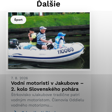
Ďalšie
Šport
ránky uplatniteľnými
pečeným oblastiam webovej
ránok stránku používajú,
ierajú anonymne a nie je
7. 8. 2026
Vodní motoristi v Jakubove –
2. kolo Slovenského pohára
Štrkovisko vJakubove tradične patrí
vodným motoristom. Členovia Oddielu
vodného motorizmu…