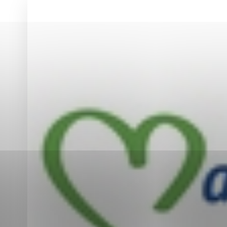
Vyberte úroveň co
Karanténna stanica Malacky
Sčítanie obyvateľov, domov a bytov
2021
Technické cookies
Separovaný zber v meste
Technické súbory cookie 
tým, že umožňujú základn
stránky. Bez týchto súbo
Analytické cookies
Analytické cookies pomáha
aby mohol stránky optimal
možné ich spojiť s konkr