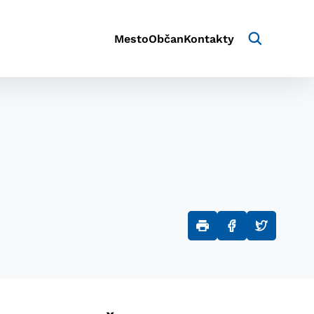
Mesto
Občan
Kontakty
aktivite a preferenciách.
e alebo aby sa uložila