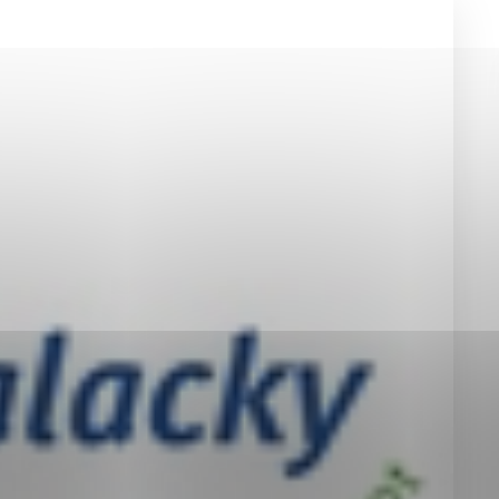
okies, ktorú chcete povoliť
sú pre prevádzku nevyhnutné a pomáhajú urobiť webové st
é funkcie, ako je navigácia na stránke a prístup k zabez
rov cookie nemôže web správne fungovať.
jú prevádzkovateľovi stránok pochopiť, ako návštevníci st
izovať a ponúknuť im lepšiu skúsenosť. Všetky dáta sa zb
étnou osobou.
Povoliť všetko
Uložiť nastavenia
Viac informácií