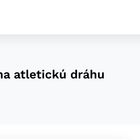
u
a atletickú dráhu
cookies
o ktorých webové stránky môžu ukladať informácie o vašej 
tomu, aby si webový prehliadač zapamätoval Vaše prihláseni