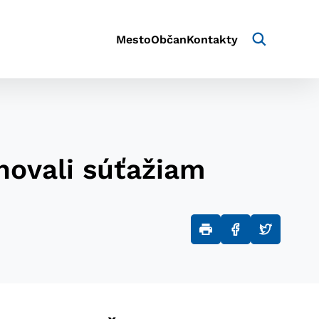
Mesto
Občan
Kontakty
novali súťažiam
aktivite a preferenciách.
e alebo aby sa uložila