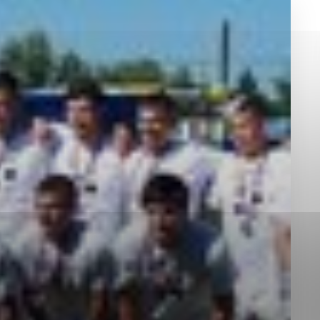
okies, ktorú chcete povoliť
sú pre prevádzku nevyhnutné a pomáhajú urobiť webové st
é funkcie, ako je navigácia na stránke a prístup k zabez
rov cookie nemôže web správne fungovať.
jú prevádzkovateľovi stránok pochopiť, ako návštevníci st
izovať a ponúknuť im lepšiu skúsenosť. Všetky dáta sa zb
étnou osobou.
Povoliť všetko
Uložiť nastavenia
Viac informácií