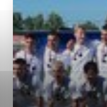
Vyberte úroveň co
Karanténna stanica Malacky
Sčítanie obyvateľov, domov a bytov
2021
Technické cookies
Separovaný zber v meste
Technické súbory cookie 
tým, že umožňujú základn
stránky. Bez týchto súbo
Analytické cookies
Analytické cookies pomáha
aby mohol stránky optimal
možné ich spojiť s konkr