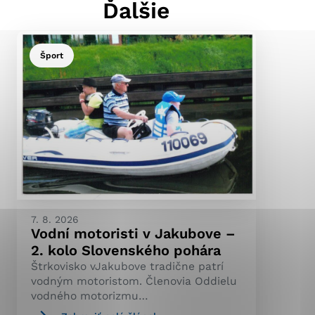
Ďalšie
Šport
ránky uplatniteľnými
pečeným oblastiam webovej
ránok stránku používajú,
ierajú anonymne a nie je
7. 8. 2026
Vodní motoristi v Jakubove –
2. kolo Slovenského pohára
Štrkovisko vJakubove tradične patrí
vodným motoristom. Členovia Oddielu
vodného motorizmu…