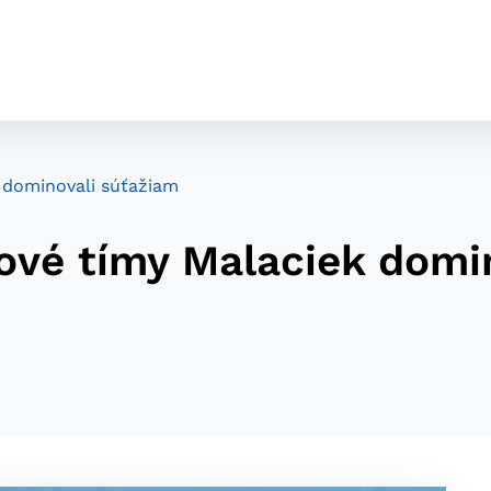
 dominovali súťažiam
ové tímy Malaciek domi
cookies
o ktorých webové stránky môžu ukladať informácie o vašej 
tomu, aby si webový prehliadač zapamätoval Vaše prihláseni