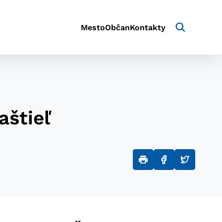
Mesto
Občan
Kontakty
aštieľ
aktivite a preferenciách.
e alebo aby sa uložila