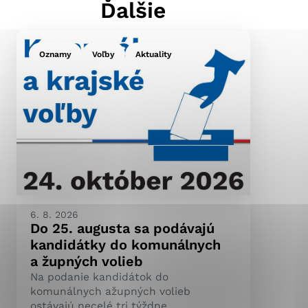
Ďalšie
Oznamy
Voľby
Aktuality
ránky uplatniteľnými
pečeným oblastiam webovej
ránok stránku používajú,
ierajú anonymne a nie je
6. 8. 2026
Do 25. augusta sa podávajú
kandidátky do komunálnych
a župných volieb
Na podanie kandidátok do
komunálnych ažupných volieb
ostávajú necelé tri týždne.