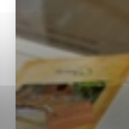
Vyberte úroveň co
Karanténna stanica Malacky
Sčítanie obyvateľov, domov a bytov
2021
Technické cookies
Separovaný zber v meste
Technické súbory cookie 
tým, že umožňujú základn
stránky. Bez týchto súbo
Analytické cookies
Analytické cookies pomáha
aby mohol stránky optimal
možné ich spojiť s konkr