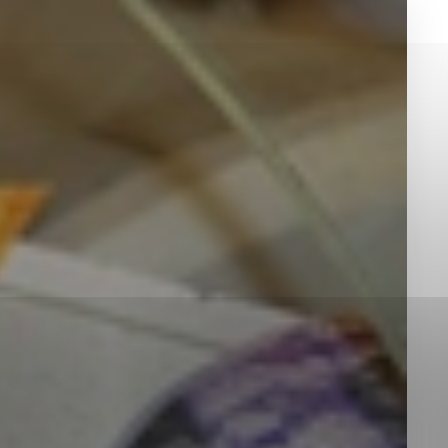
okies, ktorú chcete povoliť
sú pre prevádzku nevyhnutné a pomáhajú urobiť webové st
é funkcie, ako je navigácia na stránke a prístup k zabez
rov cookie nemôže web správne fungovať.
jú prevádzkovateľovi stránok pochopiť, ako návštevníci st
izovať a ponúknuť im lepšiu skúsenosť. Všetky dáta sa zb
étnou osobou.
Povoliť všetko
Uložiť nastavenia
Viac informácií