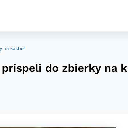
y na kaštieľ
prispeli do zbierky na k
cookies
o ktorých webové stránky môžu ukladať informácie o vašej 
tomu, aby si webový prehliadač zapamätoval Vaše prihláseni