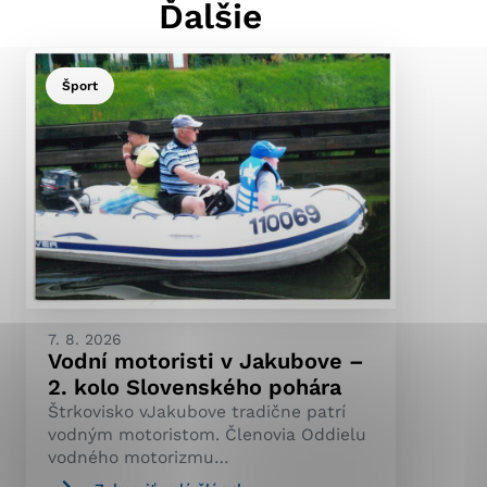
Ďalšie
Šport
ránky uplatniteľnými
pečeným oblastiam webovej
ránok stránku používajú,
ierajú anonymne a nie je
7. 8. 2026
Vodní motoristi v Jakubove –
2. kolo Slovenského pohára
Štrkovisko vJakubove tradične patrí
vodným motoristom. Členovia Oddielu
vodného motorizmu…