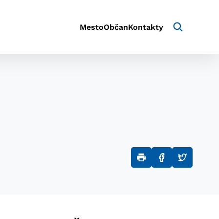
Mesto
Občan
Kontakty
aktivite a preferenciách.
e alebo aby sa uložila