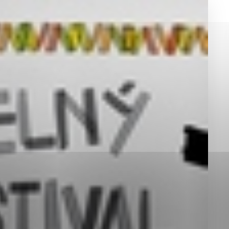
okies, ktorú chcete povoliť
sú pre prevádzku nevyhnutné a pomáhajú urobiť webové st
é funkcie, ako je navigácia na stránke a prístup k zabez
rov cookie nemôže web správne fungovať.
jú prevádzkovateľovi stránok pochopiť, ako návštevníci st
izovať a ponúknuť im lepšiu skúsenosť. Všetky dáta sa zb
étnou osobou.
Povoliť všetko
Uložiť nastavenia
Viac informácií