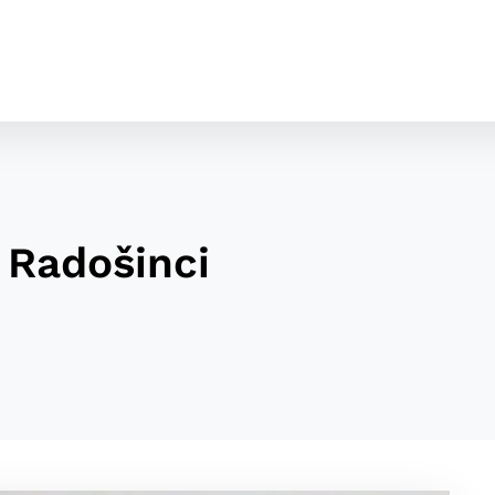
 Radošinci
cookies
o ktorých webové stránky môžu ukladať informácie o vašej 
tomu, aby si webový prehliadač zapamätoval Vaše prihláseni