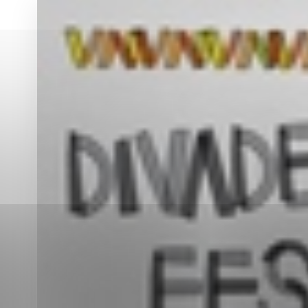
Vyberte úroveň co
Karanténna stanica Malacky
Sčítanie obyvateľov, domov a bytov
2021
Technické cookies
Separovaný zber v meste
Technické súbory cookie 
tým, že umožňujú základn
stránky. Bez týchto súbo
Analytické cookies
Analytické cookies pomáha
aby mohol stránky optimal
možné ich spojiť s konkr