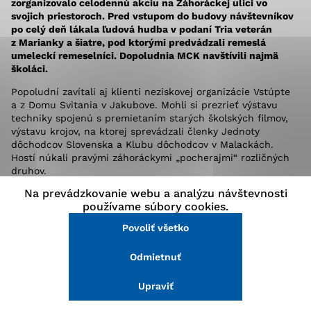
zorganizovalo celodennú akciu na Záhoráckej ulici vo
stránke a prístup k zabezpečeným oblastiam webovej
svojich priestoroch. Pred vstupom do budovy návštevníkov
stránky. Bez týchto súborov cookie nemôže web
po celý deň lákala ľudová hudba v podaní Tria veterán
správne fungovať.
z Marianky a šiatre, pod ktorými predvádzali remeslá
umeleckí remeselníci. Dopoludnia MCK navštívili najmä
školáci.
Analytické cookies
Popoludní zavítali aj klienti neziskovej organizácie Vstúpte
Analytické cookies pomáhajú prevádzkovateľovi stránok
a z Domu Svitania v Jakubove. Mohli si prezrieť výstavu
pochopiť, ako návštevníci stránok stránku používajú,
techniky spojenú s premietaním starých školských filmov,
aby mohol stránky optimalizovať a ponúknuť im lepšiu
výstavu krojov, na ktorej sprevádzali členky Jednoty
skúsenosť. Všetky dáta sa zbierajú anonymne a nie je
dôchodcov Slovenska a Klubu dôchodcov v Malackách.
možné ich spojiť s konkrétnou osobou.
Hostí núkali pravými záhoráckymi „pocherajmi“ rozličných
druhov.
Na prevádzkovanie webu a analýzu návštevnosti
Vo vestibule pred knižnicou mnohých zaujala i výstava
Povoliť všetko
používame súbory cookies.
z medzinárodného fotoprojektu škôl. Jej názov Krajina za
školou signalizuje, že fotografovali deti. Ich výtvory budú
Povoliť všetko
Uložiť nastavenia
v MCK do konca mája, potom poputujú do partnerských
miest v Rakúsku. Akciu privítala i široká verejnosť,
Odmietnuť
Viac informácií
návštevnosť MCK bola vysoká a podujatie prilákalo všetky
vekové kategórie.
Upraviť