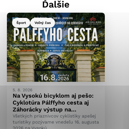
Ďalšie
Šport
Voľný čas
ránky uplatniteľnými
pečeným oblastiam webovej
ránok stránku používajú,
ierajú anonymne a nie je
5. 8. 2026
Na Vysokú bicyklom aj pešo:
Cyklotúra Pálffyho cesta aj
Záhorácky výstup na…
Všetkých priaznivcov cyklistiky apešej
turistiky pozývame vnedeľu 16. augusta
2026 na Vysokú.…