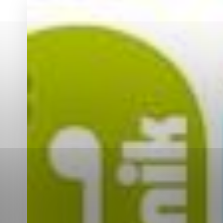
Vyberte úroveň co
Karanténna stanica Malacky
Sčítanie obyvateľov, domov a bytov
2021
Technické cookies
Separovaný zber v meste
Technické súbory cookie 
tým, že umožňujú základn
stránky. Bez týchto súbo
Analytické cookies
Analytické cookies pomáha
aby mohol stránky optimal
možné ich spojiť s konkr