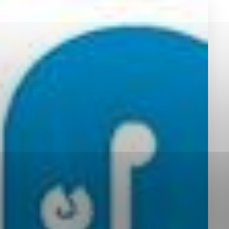
okies, ktorú chcete povoliť
sú pre prevádzku nevyhnutné a pomáhajú urobiť webové st
é funkcie, ako je navigácia na stránke a prístup k zabez
rov cookie nemôže web správne fungovať.
jú prevádzkovateľovi stránok pochopiť, ako návštevníci st
izovať a ponúknuť im lepšiu skúsenosť. Všetky dáta sa zb
étnou osobou.
Povoliť všetko
Uložiť nastavenia
Viac informácií