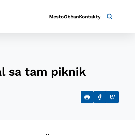
Mesto
Občan
Kontakty
l sa tam piknik
aktivite a preferenciách.
e alebo aby sa uložila