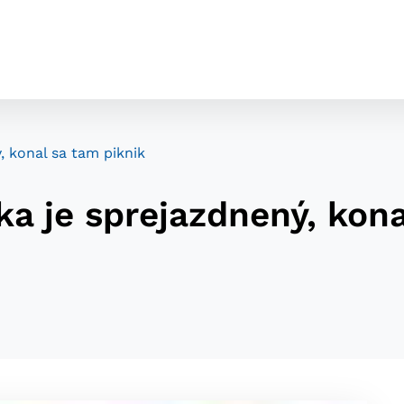
 konal sa tam piknik
a je sprejazdnený, kona
cookies
o ktorých webové stránky môžu ukladať informácie o vašej 
tomu, aby si webový prehliadač zapamätoval Vaše prihláseni