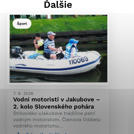
Ďalšie
Šport
ránky uplatniteľnými
pečeným oblastiam webovej
ránok stránku používajú,
ierajú anonymne a nie je
7. 8. 2026
Vodní motoristi v Jakubove –
2. kolo Slovenského pohára
Štrkovisko vJakubove tradične patrí
vodným motoristom. Členovia Oddielu
vodného motorizmu…