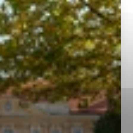
okies, ktorú chcete povoliť
sú pre prevádzku nevyhnutné a pomáhajú urobiť webové st
é funkcie, ako je navigácia na stránke a prístup k zabez
rov cookie nemôže web správne fungovať.
jú prevádzkovateľovi stránok pochopiť, ako návštevníci st
izovať a ponúknuť im lepšiu skúsenosť. Všetky dáta sa zb
étnou osobou.
Povoliť všetko
Uložiť nastavenia
Viac informácií