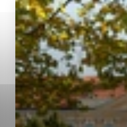
Vyberte úroveň co
Karanténna stanica Malacky
Sčítanie obyvateľov, domov a bytov
2021
Technické cookies
Separovaný zber v meste
Technické súbory cookie 
tým, že umožňujú základn
stránky. Bez týchto súbo
Analytické cookies
Analytické cookies pomáha
aby mohol stránky optimal
možné ich spojiť s konkr