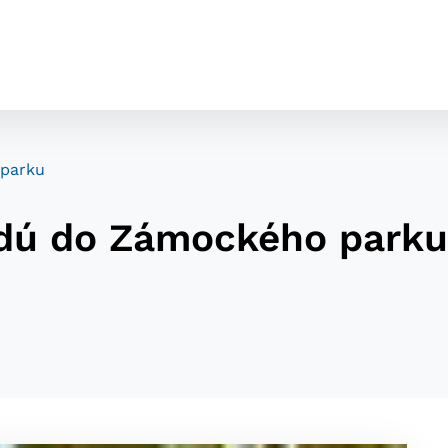
 parku
vedú do Zámockého park
cookies
o ktorých webové stránky môžu ukladať informácie o vašej 
tomu, aby si webový prehliadač zapamätoval Vaše prihláseni