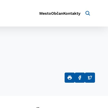
Mesto
Občan
Kontakty
u
aktivite a preferenciách.
e alebo aby sa uložila