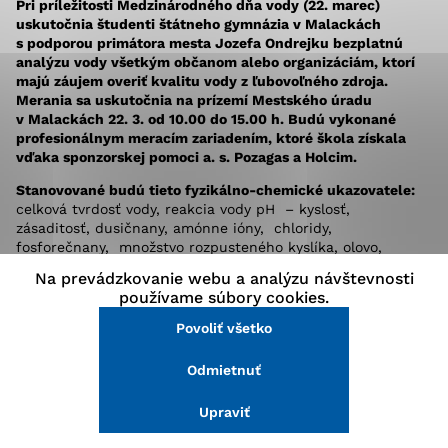
Pri príležitosti Medzinárodného dňa vody (22. marec)
stránke a prístup k zabezpečeným oblastiam webovej
uskutočnia študenti štátneho gymnázia v Malackách
stránky. Bez týchto súborov cookie nemôže web
s podporou primátora mesta Jozefa Ondrejku bezplatnú
správne fungovať.
analýzu vody všetkým občanom alebo organizáciám, ktorí
majú záujem overiť kvalitu vody z ľubovoľného zdroja.
Merania sa uskutočnia na prízemí Mestského úradu
Analytické cookies
v Malackách 22. 3. od 10.00 do 15.00 h. Budú vykonané
profesionálnym meracím zariadením, ktoré škola získala
Analytické cookies pomáhajú prevádzkovateľovi stránok
vďaka sponzorskej pomoci a. s. Pozagas a Holcim.
pochopiť, ako návštevníci stránok stránku používajú,
aby mohol stránky optimalizovať a ponúknuť im lepšiu
Stanovované budú tieto fyzikálno-chemické ukazovatele:
skúsenosť. Všetky dáta sa zbierajú anonymne a nie je
celková tvrdosť vody, reakcia vody pH – kyslosť,
možné ich spojiť s konkrétnou osobou.
zásaditosť, dusičnany, amónne ióny, chloridy,
fosforečnany, množstvo rozpusteného kyslíka, olovo,
množstvo sodíka, stupeň bakteriálneho znečistenia.
Na prevádzkovanie webu a analýzu návštevnosti
Povoliť všetko
používame súbory cookies.
Ako priniesť vodu na rozbor:
Vzorku vody v objeme 1,5 – 2 l možno odobrať do sklených
Povoliť všetko
Uložiť nastavenia
alebo PET fliaš, ktoré boli použité pre uchovávanie
minerálnych alebo pramenitých vôd (nie PET fľaše od
Odmietnuť
Viac informácií
sladených nápojov), fľaša musí byť dôkladne prepláchnutá
vodou z odberného miesta. Pred odberom vody treba očistiť
Upraviť
výtok od mechanických nečistôt, vodu ponechať odtiecť
stredným prúdom aspoň 3 minúty (v prípade domových