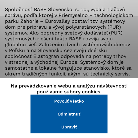
stránke a prístup k zabezpečeným oblastiam webovej
Spoločnosť BASF Slovensko, s. r.o., vydala tlačovú
stránky. Bez týchto súborov cookie nemôže web
správu, podľa ktorej v Priemyselno – technologickom
správne fungovať.
parku Záhorie – Eurovalley postaví tzv. systémový
dom pre prípravu a vývoj polyuretánových (PUR)
systémov. Ako popredný svetový dodávateľ (PUR)
Analytické cookies
systémových riešení takto BASF rozvíja svoju
globálnu sieť. Založením dvoch systémových domov
Analytické cookies pomáhajú prevádzkovateľovi stránok
v Poľsku a na Slovensku cez svoju dcérsku
pochopiť, ako návštevníci stránok stránku používajú,
spoločnosť Elastogran odpovedá na potreby trhov
aby mohol stránky optimalizovať a ponúknuť im lepšiu
v strednej a východnej Európe. Systémový dom je
skúsenosť. Všetky dáta sa zbierajú anonymne a nie je
samostatne a lokálne fungujúce stanovisko, ktoré sa
možné ich spojiť s konkrétnou osobou.
okrem tradičných funkcií, akými sú technický servis,
vývoj, príprava systémov a ich odbyt, špecializuje aj
na poradenstvo a starostlivosť o zákazníkov.
Na prevádzkovanie webu a analýzu návštevnosti
Povoliť všetko
Spoločnosť BASF má vo svete viac ako 30
používame súbory cookies.
systémových domov, ktoré sú navzájom zosieťované.
Povoliť všetko
Uložiť nastavenia
Na Slovensku je spoločnosť aktívna už niekoľko
desaťročí. V roku 2007 mala skupina BASF na
Odmietnuť
Slovensku 134 zamestnancov a dosiahla obrat vo
Viac informácií
výške 315,2 miliónov eur.
Upraviť