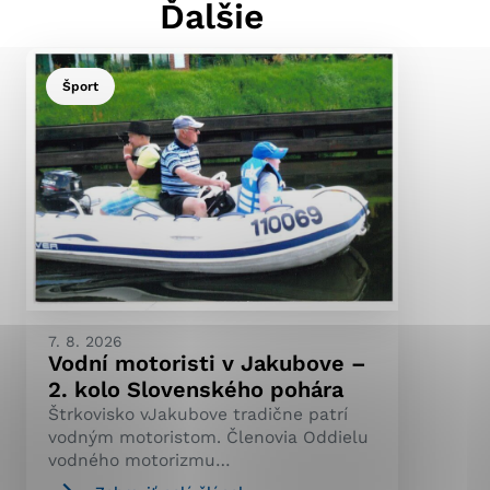
Ďalšie
Šport
ránky uplatniteľnými
pečeným oblastiam webovej
ránok stránku používajú,
ierajú anonymne a nie je
7. 8. 2026
Vodní motoristi v Jakubove –
2. kolo Slovenského pohára
Štrkovisko vJakubove tradične patrí
vodným motoristom. Členovia Oddielu
vodného motorizmu…