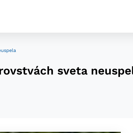
euspela
rovstvách sveta neuspe
cookies
o ktorých webové stránky môžu ukladať informácie o vašej 
tomu, aby si webový prehliadač zapamätoval Vaše prihláseni