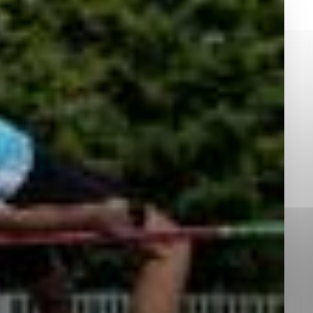
okies, ktorú chcete povoliť
sú pre prevádzku nevyhnutné a pomáhajú urobiť webové st
é funkcie, ako je navigácia na stránke a prístup k zabez
rov cookie nemôže web správne fungovať.
jú prevádzkovateľovi stránok pochopiť, ako návštevníci st
izovať a ponúknuť im lepšiu skúsenosť. Všetky dáta sa zb
étnou osobou.
Povoliť všetko
Uložiť nastavenia
Viac informácií