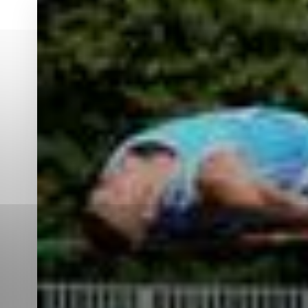
Vyberte úroveň co
Karanténna stanica Malacky
Sčítanie obyvateľov, domov a bytov
2021
Technické cookies
Separovaný zber v meste
Technické súbory cookie 
tým, že umožňujú základn
stránky. Bez týchto súbo
Analytické cookies
Analytické cookies pomáha
aby mohol stránky optimal
možné ich spojiť s konkr