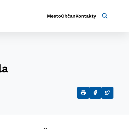
Mesto
Občan
Kontakty
la
aktivite a preferenciách.
e alebo aby sa uložila