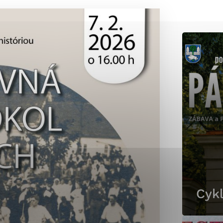
okies, ktorú chcete povoliť
sú pre prevádzku nevyhnutné a pomáhajú urobiť webové st
é funkcie, ako je navigácia na stránke a prístup k zabez
rov cookie nemôže web správne fungovať.
jú prevádzkovateľovi stránok pochopiť, ako návštevníci st
izovať a ponúknuť im lepšiu skúsenosť. Všetky dáta sa zb
étnou osobou.
Povoliť všetko
Uložiť nastavenia
Viac informácií
Cykl