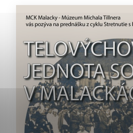
Vyberte úroveň co
Karanténna stanica Malacky
Sčítanie obyvateľov, domov a bytov
2021
Technické cookies
Separovaný zber v meste
Technické súbory cookie 
tým, že umožňujú základn
stránky. Bez týchto súbo
Analytické cookies
Analytické cookies pomáha
aby mohol stránky optimal
možné ich spojiť s konkr