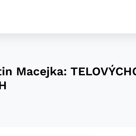
artin Macejka: TELOVÝ
H
cookies
o ktorých webové stránky môžu ukladať informácie o vašej 
tomu, aby si webový prehliadač zapamätoval Vaše prihláseni