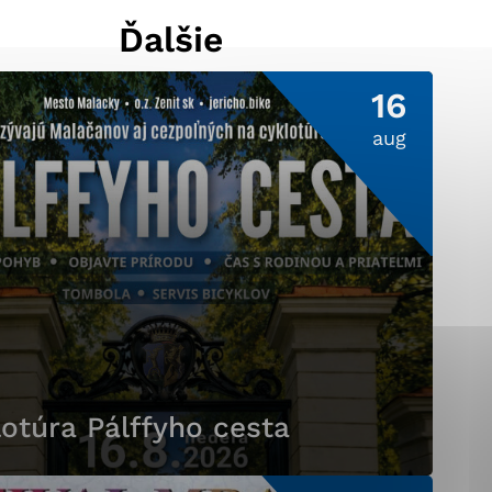
Ďalšie
16
ránky uplatniteľnými
pečeným oblastiam webovej
aug
ránok stránku používajú,
ierajú anonymne a nie je
otúra Pálffyho cesta