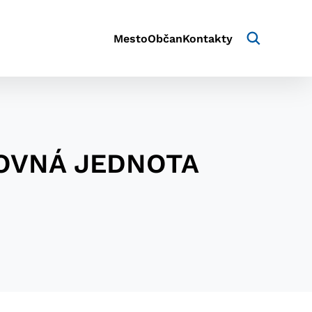
Mesto
Občan
Kontakty
CHOVNÁ JEDNOTA
aktivite a preferenciách.
e alebo aby sa uložila