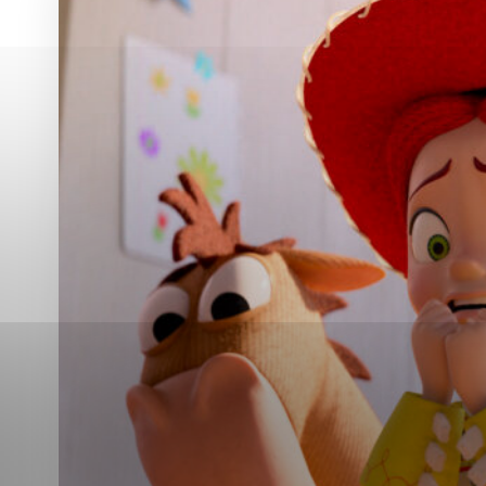
Vyberte úroveň co
Karanténna stanica Malacky
Sčítanie obyvateľov, domov a bytov
2021
Technické cookies
Separovaný zber v meste
Technické súbory cookie 
tým, že umožňujú základn
stránky. Bez týchto súbo
Analytické cookies
Analytické cookies pomáha
aby mohol stránky optimal
možné ich spojiť s konkr