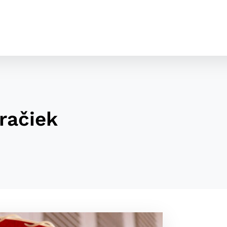
hračiek
cookies
o ktorých webové stránky môžu ukladať informácie o vašej 
tomu, aby si webový prehliadač zapamätoval Vaše prihláseni