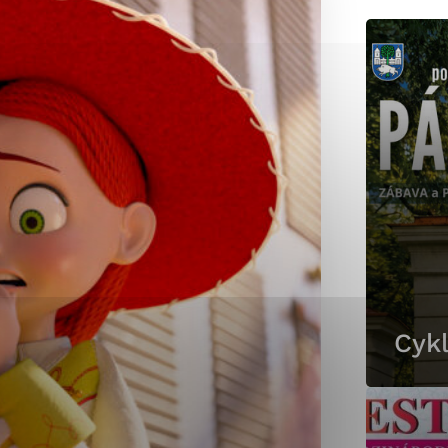
okies, ktorú chcete povoliť
sú pre prevádzku nevyhnutné a pomáhajú urobiť webové st
é funkcie, ako je navigácia na stránke a prístup k zabez
rov cookie nemôže web správne fungovať.
jú prevádzkovateľovi stránok pochopiť, ako návštevníci st
izovať a ponúknuť im lepšiu skúsenosť. Všetky dáta sa zb
étnou osobou.
Cykl
Povoliť všetko
Uložiť nastavenia
Viac informácií