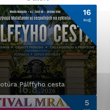
16
aug
ránky uplatniteľnými
pečeným oblastiam webovej
ránok stránku používajú,
ierajú anonymne a nie je
otúra Pálffyho cesta
5
sep