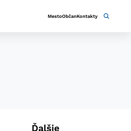
Mesto
Občan
Kontakty
aktivite a preferenciách.
e alebo aby sa uložila
Ďalšie