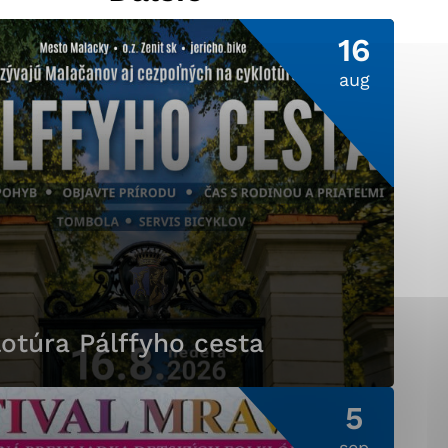
16
aug
ránky uplatniteľnými
pečeným oblastiam webovej
ránok stránku používajú,
ierajú anonymne a nie je
otúra Pálffyho cesta
5
sep