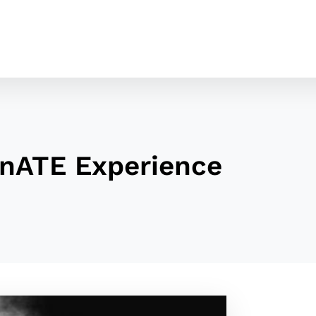
inATE Experience
cookies
o ktorých webové stránky môžu ukladať informácie o vašej 
tomu, aby si webový prehliadač zapamätoval Vaše prihláseni