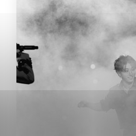
Vyberte úroveň co
Karanténna stanica Malacky
Sčítanie obyvateľov, domov a bytov
2021
Technické cookies
Separovaný zber v meste
Technické súbory cookie 
tým, že umožňujú základn
stránky. Bez týchto súbo
Analytické cookies
Analytické cookies pomáha
aby mohol stránky optimal
možné ich spojiť s konkr