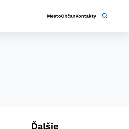
Mesto
Občan
Kontakty
aktivite a preferenciách.
e alebo aby sa uložila
Ďalšie