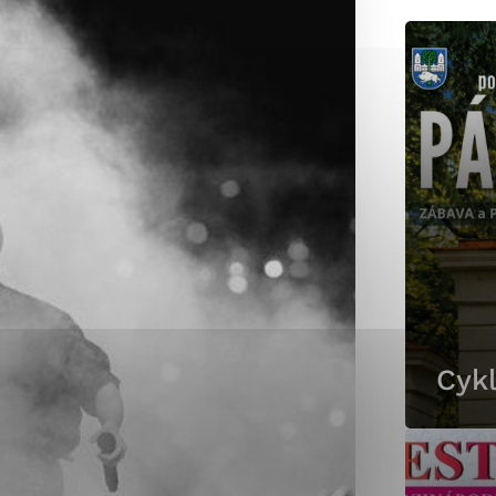
okies, ktorú chcete povoliť
sú pre prevádzku nevyhnutné a pomáhajú urobiť webové st
é funkcie, ako je navigácia na stránke a prístup k zabez
rov cookie nemôže web správne fungovať.
jú prevádzkovateľovi stránok pochopiť, ako návštevníci st
izovať a ponúknuť im lepšiu skúsenosť. Všetky dáta sa zb
étnou osobou.
Cykl
Povoliť všetko
Uložiť nastavenia
Viac informácií