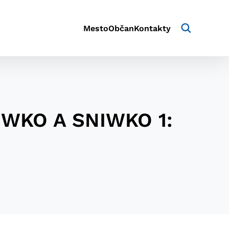
Mesto
Občan
Kontakty
UWKO A SNIWKO 1:
aktivite a preferenciách.
e alebo aby sa uložila