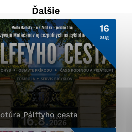
Ďalšie
16
ránky uplatniteľnými
pečeným oblastiam webovej
aug
ránok stránku používajú,
ierajú anonymne a nie je
otúra Pálffyho cesta