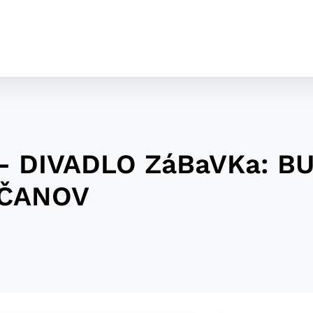
 - DIVADLO ZáBaVKa: B
NČANOV
cookies
o ktorých webové stránky môžu ukladať informácie o vašej 
tomu, aby si webový prehliadač zapamätoval Vaše prihláseni