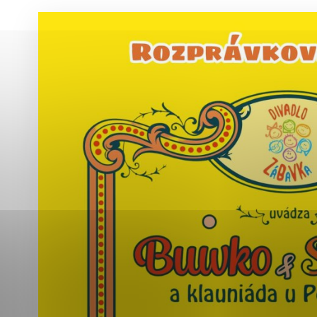
Vyberte úroveň co
Karanténna stanica Malacky
Sčítanie obyvateľov, domov a bytov
2021
Technické cookies
Separovaný zber v meste
Technické súbory cookie 
tým, že umožňujú základn
stránky. Bez týchto súbo
Analytické cookies
Analytické cookies pomáha
aby mohol stránky optimal
možné ich spojiť s konkr