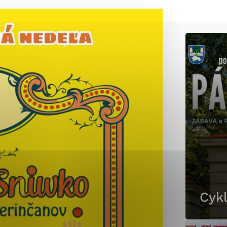
okies, ktorú chcete povoliť
sú pre prevádzku nevyhnutné a pomáhajú urobiť webové st
é funkcie, ako je navigácia na stránke a prístup k zabez
rov cookie nemôže web správne fungovať.
jú prevádzkovateľovi stránok pochopiť, ako návštevníci st
izovať a ponúknuť im lepšiu skúsenosť. Všetky dáta sa zb
étnou osobou.
Povoliť všetko
Uložiť nastavenia
Viac informácií
Cykl