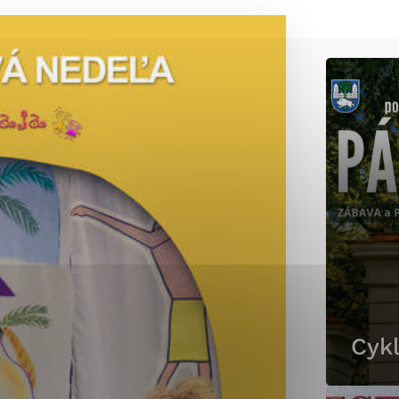
okies, ktorú chcete povoliť
sú pre prevádzku nevyhnutné a pomáhajú urobiť webové st
é funkcie, ako je navigácia na stránke a prístup k zabez
rov cookie nemôže web správne fungovať.
jú prevádzkovateľovi stránok pochopiť, ako návštevníci st
izovať a ponúknuť im lepšiu skúsenosť. Všetky dáta sa zb
étnou osobou.
Povoliť všetko
Uložiť nastavenia
Viac informácií
Cykl