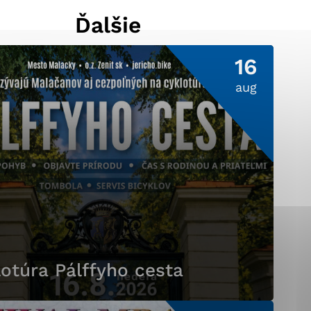
Ďalšie
16
ránky uplatniteľnými
pečeným oblastiam webovej
aug
ránok stránku používajú,
ierajú anonymne a nie je
otúra Pálffyho cesta