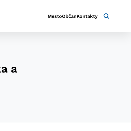
Mesto
Občan
Kontakty
a a
aktivite a preferenciách.
e alebo aby sa uložila