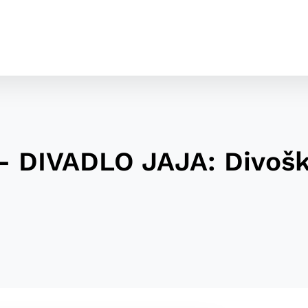
- DIVADLO JAJA: Divošk
cookies
o ktorých webové stránky môžu ukladať informácie o vašej 
tomu, aby si webový prehliadač zapamätoval Vaše prihláseni