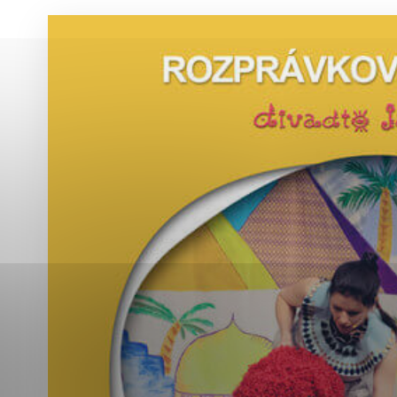
Vyberte úroveň co
Karanténna stanica Malacky
Sčítanie obyvateľov, domov a bytov
2021
Technické cookies
Separovaný zber v meste
Technické súbory cookie 
tým, že umožňujú základn
stránky. Bez týchto súbo
Analytické cookies
Analytické cookies pomáha
aby mohol stránky optimal
možné ich spojiť s konkr