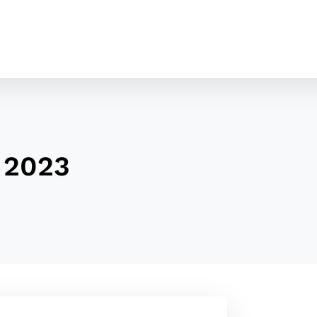
 2023
cookies
o ktorých webové stránky môžu ukladať informácie o vašej 
tomu, aby si webový prehliadač zapamätoval Vaše prihláseni