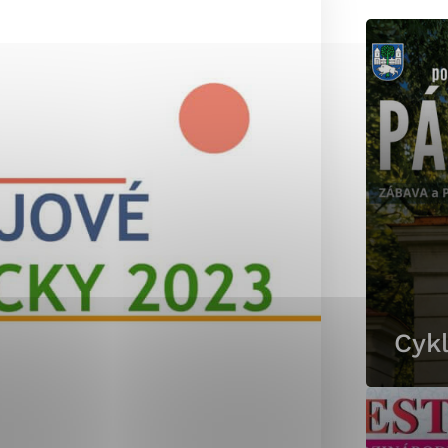
okies, ktorú chcete povoliť
sú pre prevádzku nevyhnutné a pomáhajú urobiť webové st
é funkcie, ako je navigácia na stránke a prístup k zabez
rov cookie nemôže web správne fungovať.
jú prevádzkovateľovi stránok pochopiť, ako návštevníci st
izovať a ponúknuť im lepšiu skúsenosť. Všetky dáta sa zb
étnou osobou.
Cykl
Povoliť všetko
Uložiť nastavenia
Viac informácií