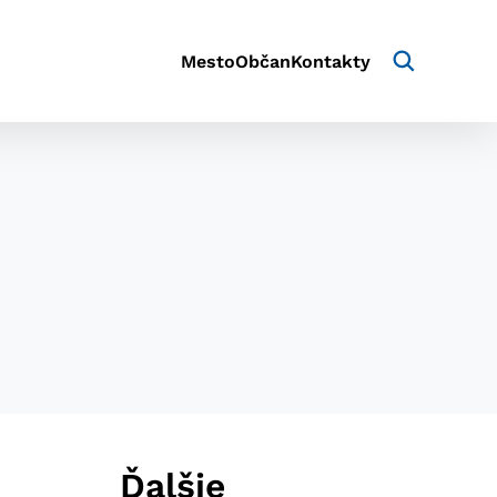
Mesto
Občan
Kontakty
aktivite a preferenciách.
e alebo aby sa uložila
Ďalšie