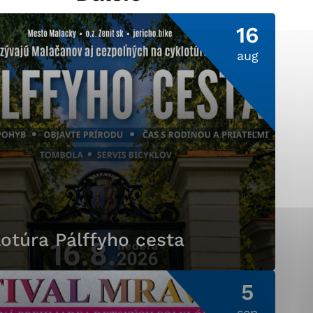
16
aug
ránky uplatniteľnými
pečeným oblastiam webovej
ránok stránku používajú,
ierajú anonymne a nie je
otúra Pálffyho cesta
5
sep