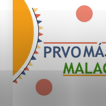
Vyberte úroveň co
Karanténna stanica Malacky
Sčítanie obyvateľov, domov a bytov
2021
Technické cookies
Separovaný zber v meste
Technické súbory cookie 
tým, že umožňujú základn
stránky. Bez týchto súbo
Analytické cookies
Analytické cookies pomáha
aby mohol stránky optimal
možné ich spojiť s konkr