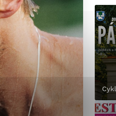
okies, ktorú chcete povoliť
sú pre prevádzku nevyhnutné a pomáhajú urobiť webové st
é funkcie, ako je navigácia na stránke a prístup k zabez
rov cookie nemôže web správne fungovať.
jú prevádzkovateľovi stránok pochopiť, ako návštevníci st
izovať a ponúknuť im lepšiu skúsenosť. Všetky dáta sa zb
étnou osobou.
Cykl
Povoliť všetko
Uložiť nastavenia
Viac informácií