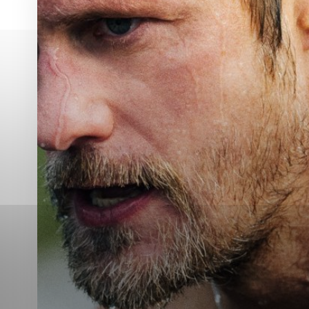
Vyberte úroveň co
Karanténna stanica Malacky
Sčítanie obyvateľov, domov a bytov
2021
Technické cookies
Separovaný zber v meste
Technické súbory cookie 
tým, že umožňujú základn
stránky. Bez týchto súbo
Analytické cookies
Analytické cookies pomáha
aby mohol stránky optimal
možné ich spojiť s konkr