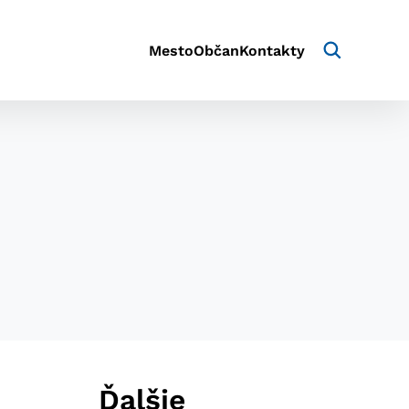
Mesto
Občan
Kontakty
aktivite a preferenciách.
e alebo aby sa uložila
Ďalšie