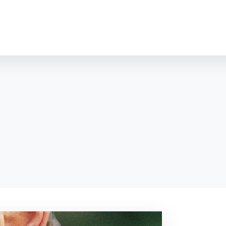
cookies
o ktorých webové stránky môžu ukladať informácie o vašej 
tomu, aby si webový prehliadač zapamätoval Vaše prihláseni