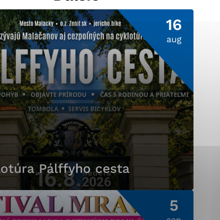
16
aug
ránky uplatniteľnými
pečeným oblastiam webovej
ránok stránku používajú,
ierajú anonymne a nie je
otúra Pálffyho cesta
5
sep