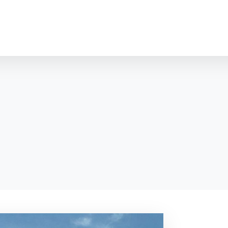
cookies
o ktorých webové stránky môžu ukladať informácie o vašej 
tomu, aby si webový prehliadač zapamätoval Vaše prihláseni