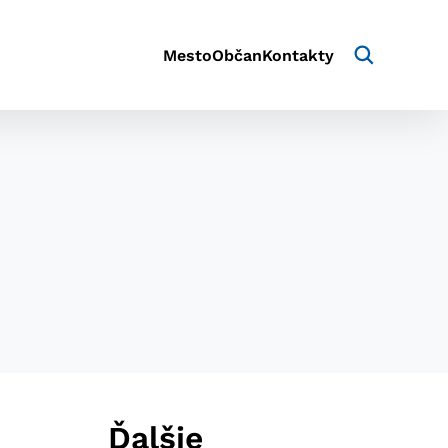
Mesto
Občan
Kontakty
aktivite a preferenciách.
e alebo aby sa uložila
Ďalšie