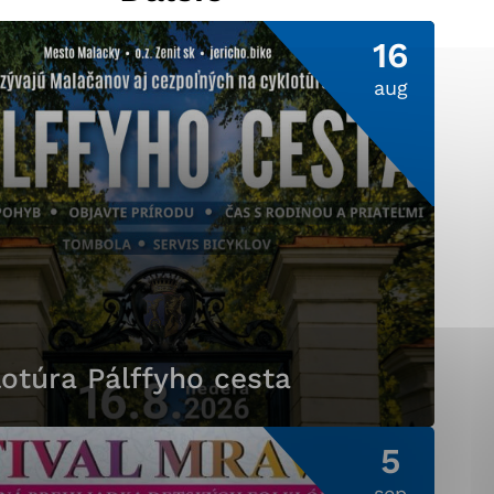
16
aug
ránky uplatniteľnými
pečeným oblastiam webovej
ránok stránku používajú,
ierajú anonymne a nie je
otúra Pálffyho cesta
5
sep