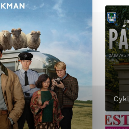
okies, ktorú chcete povoliť
sú pre prevádzku nevyhnutné a pomáhajú urobiť webové st
é funkcie, ako je navigácia na stránke a prístup k zabez
rov cookie nemôže web správne fungovať.
jú prevádzkovateľovi stránok pochopiť, ako návštevníci st
izovať a ponúknuť im lepšiu skúsenosť. Všetky dáta sa zb
étnou osobou.
Cykl
Povoliť všetko
Uložiť nastavenia
Viac informácií