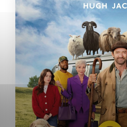
Vyberte úroveň co
Karanténna stanica Malacky
Sčítanie obyvateľov, domov a bytov
2021
Technické cookies
Separovaný zber v meste
Technické súbory cookie 
tým, že umožňujú základn
stránky. Bez týchto súbo
Analytické cookies
Analytické cookies pomáha
aby mohol stránky optimal
možné ich spojiť s konkr