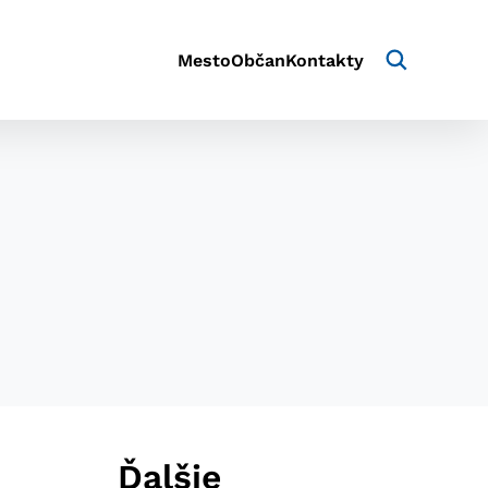
Mesto
Občan
Kontakty
aktivite a preferenciách.
e alebo aby sa uložila
Ďalšie