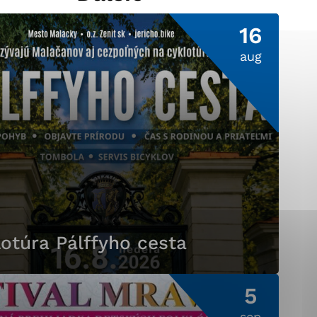
16
aug
ránky uplatniteľnými
pečeným oblastiam webovej
ránok stránku používajú,
ierajú anonymne a nie je
otúra Pálffyho cesta
5
sep