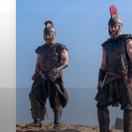
Vyberte úroveň co
Karanténna stanica Malacky
Sčítanie obyvateľov, domov a bytov
2021
Technické cookies
Separovaný zber v meste
Technické súbory cookie 
tým, že umožňujú základn
stránky. Bez týchto súbo
Analytické cookies
Analytické cookies pomáha
aby mohol stránky optimal
možné ich spojiť s konkr