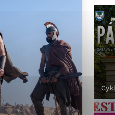
okies, ktorú chcete povoliť
sú pre prevádzku nevyhnutné a pomáhajú urobiť webové st
é funkcie, ako je navigácia na stránke a prístup k zabez
rov cookie nemôže web správne fungovať.
jú prevádzkovateľovi stránok pochopiť, ako návštevníci st
izovať a ponúknuť im lepšiu skúsenosť. Všetky dáta sa zb
étnou osobou.
Cykl
Povoliť všetko
Uložiť nastavenia
Viac informácií