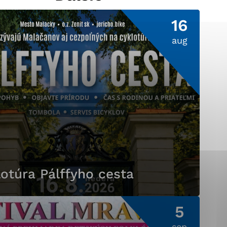
16
aug
ránky uplatniteľnými
pečeným oblastiam webovej
ránok stránku používajú,
ierajú anonymne a nie je
otúra Pálffyho cesta
5
sep