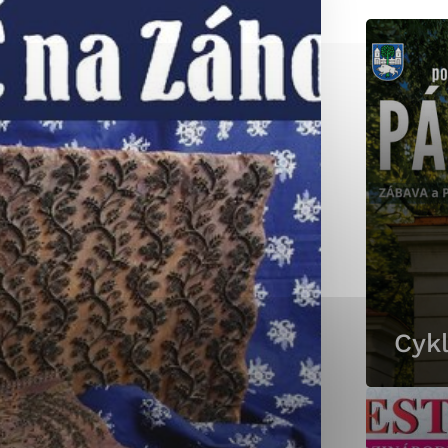
okies, ktorú chcete povoliť
sú pre prevádzku nevyhnutné a pomáhajú urobiť webové st
é funkcie, ako je navigácia na stránke a prístup k zabez
rov cookie nemôže web správne fungovať.
jú prevádzkovateľovi stránok pochopiť, ako návštevníci st
izovať a ponúknuť im lepšiu skúsenosť. Všetky dáta sa zb
étnou osobou.
Cykl
Povoliť všetko
Uložiť nastavenia
Viac informácií