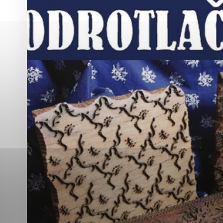
Vyberte úroveň co
Karanténna stanica Malacky
Sčítanie obyvateľov, domov a bytov
2021
Technické cookies
Separovaný zber v meste
Technické súbory cookie 
tým, že umožňujú základn
stránky. Bez týchto súbo
Analytické cookies
Analytické cookies pomáha
aby mohol stránky optimal
možné ich spojiť s konkr