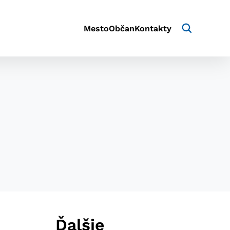
Mesto
Občan
Kontakty
aktivite a preferenciách.
e alebo aby sa uložila
Ďalšie