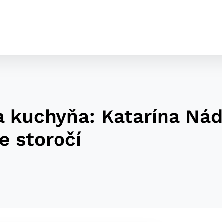
a kuchyňa: Katarína Ná
e storočí
cookies
o ktorých webové stránky môžu ukladať informácie o vašej 
tomu, aby si webový prehliadač zapamätoval Vaše prihláseni