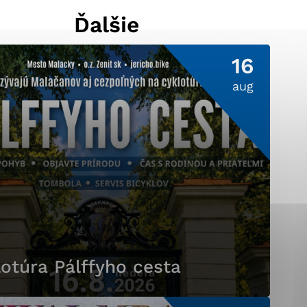
Ďalšie
16
ránky uplatniteľnými
pečeným oblastiam webovej
aug
ránok stránku používajú,
ierajú anonymne a nie je
otúra Pálffyho cesta