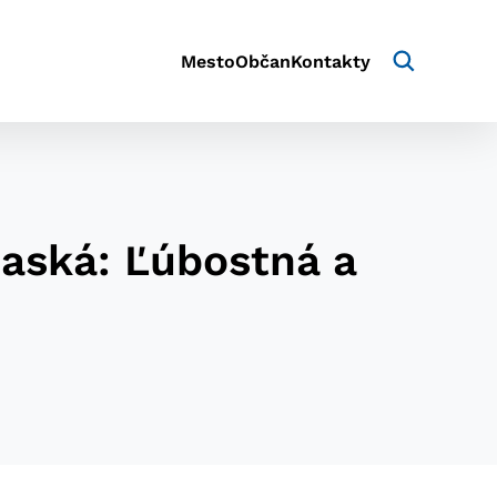
Mesto
Občan
Kontakty
daská: Ľúbostná a
aktivite a preferenciách.
e alebo aby sa uložila