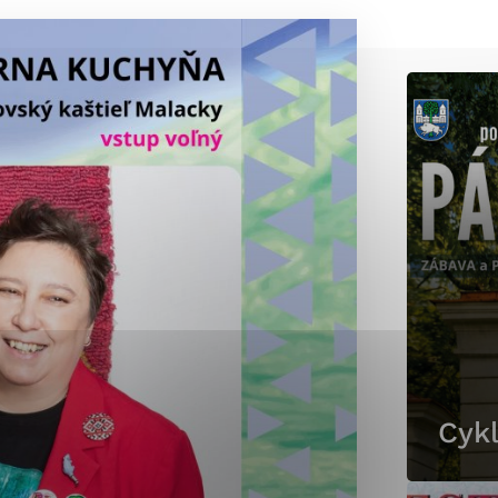
okies, ktorú chcete povoliť
sú pre prevádzku nevyhnutné a pomáhajú urobiť webové st
é funkcie, ako je navigácia na stránke a prístup k zabez
rov cookie nemôže web správne fungovať.
jú prevádzkovateľovi stránok pochopiť, ako návštevníci st
izovať a ponúknuť im lepšiu skúsenosť. Všetky dáta sa zb
étnou osobou.
Povoliť všetko
Uložiť nastavenia
Viac informácií
Cykl