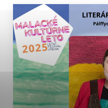
Vyberte úroveň co
Karanténna stanica Malacky
Sčítanie obyvateľov, domov a bytov
2021
Technické cookies
Separovaný zber v meste
Technické súbory cookie 
tým, že umožňujú základn
stránky. Bez týchto súbo
Analytické cookies
Analytické cookies pomáha
aby mohol stránky optimal
možné ich spojiť s konkr