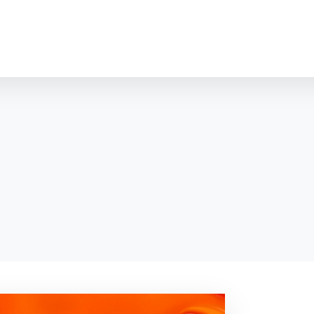
cookies
o ktorých webové stránky môžu ukladať informácie o vašej 
tomu, aby si webový prehliadač zapamätoval Vaše prihláseni