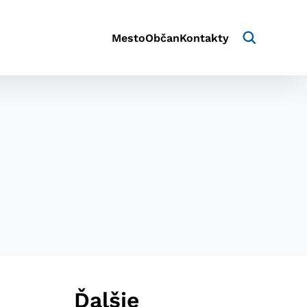
Mesto
Občan
Kontakty
aktivite a preferenciách.
e alebo aby sa uložila
Ďalšie