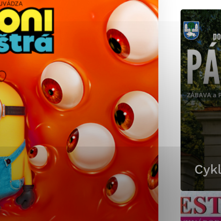
okies, ktorú chcete povoliť
sú pre prevádzku nevyhnutné a pomáhajú urobiť webové st
é funkcie, ako je navigácia na stránke a prístup k zabez
rov cookie nemôže web správne fungovať.
jú prevádzkovateľovi stránok pochopiť, ako návštevníci st
izovať a ponúknuť im lepšiu skúsenosť. Všetky dáta sa zb
étnou osobou.
Cykl
Povoliť všetko
Uložiť nastavenia
Viac informácií