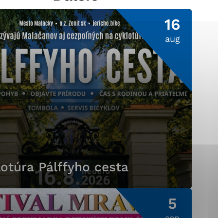
16
aug
ránky uplatniteľnými
pečeným oblastiam webovej
ránok stránku používajú,
ierajú anonymne a nie je
otúra Pálffyho cesta
5
sep