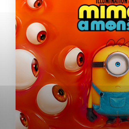
Vyberte úroveň co
Karanténna stanica Malacky
Sčítanie obyvateľov, domov a bytov
2021
Technické cookies
Separovaný zber v meste
Technické súbory cookie 
tým, že umožňujú základn
stránky. Bez týchto súbo
Analytické cookies
Analytické cookies pomáha
aby mohol stránky optimal
možné ich spojiť s konkr