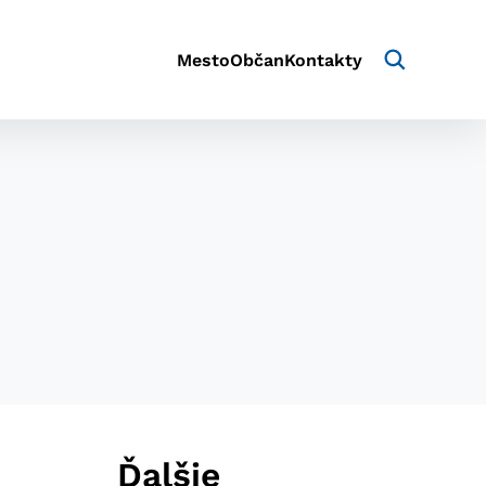
Mesto
Občan
Kontakty
aktivite a preferenciách.
e alebo aby sa uložila
Ďalšie