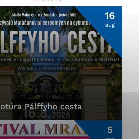
16
aug
ránky uplatniteľnými
pečeným oblastiam webovej
ránok stránku používajú,
ierajú anonymne a nie je
otúra Pálffyho cesta
5
sep