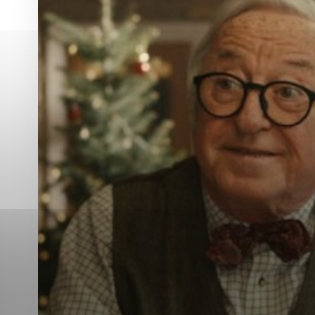
Vyberte úroveň co
Karanténna stanica Malacky
Sčítanie obyvateľov, domov a bytov
2021
Technické cookies
Separovaný zber v meste
Technické súbory cookie 
tým, že umožňujú základn
stránky. Bez týchto súbo
Analytické cookies
Analytické cookies pomáha
aby mohol stránky optimal
možné ich spojiť s konkr