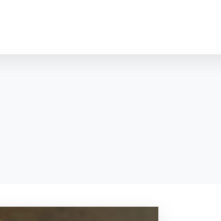
cookies
o ktorých webové stránky môžu ukladať informácie o vašej 
tomu, aby si webový prehliadač zapamätoval Vaše prihláseni