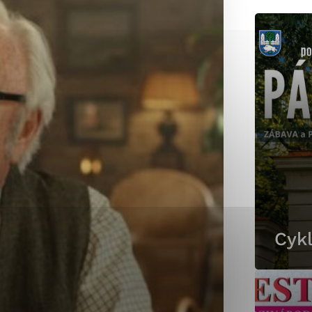
okies, ktorú chcete povoliť
sú pre prevádzku nevyhnutné a pomáhajú urobiť webové st
é funkcie, ako je navigácia na stránke a prístup k zabez
rov cookie nemôže web správne fungovať.
jú prevádzkovateľovi stránok pochopiť, ako návštevníci st
izovať a ponúknuť im lepšiu skúsenosť. Všetky dáta sa zb
étnou osobou.
Cykl
Povoliť všetko
Uložiť nastavenia
Viac informácií