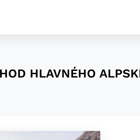
RECHOD HLAVNÉHO ALP
cookies
o ktorých webové stránky môžu ukladať informácie o vašej 
tomu, aby si webový prehliadač zapamätoval Vaše prihláseni