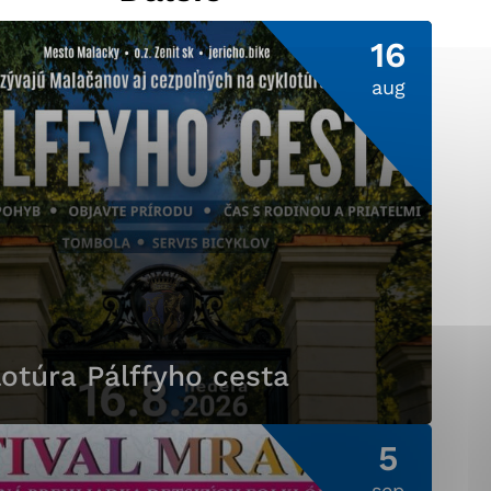
16
aug
ránky uplatniteľnými
pečeným oblastiam webovej
ránok stránku používajú,
ierajú anonymne a nie je
otúra Pálffyho cesta
5
sep