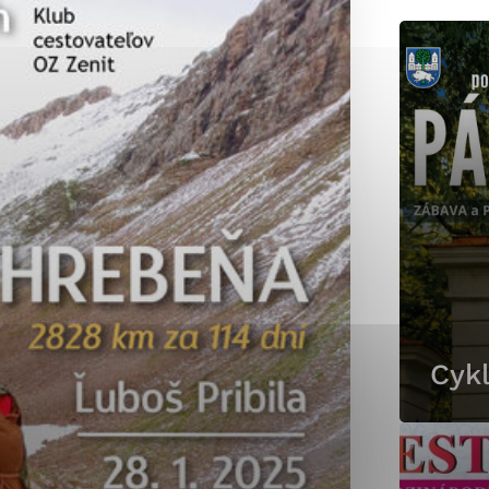
okies, ktorú chcete povoliť
sú pre prevádzku nevyhnutné a pomáhajú urobiť webové st
é funkcie, ako je navigácia na stránke a prístup k zabez
rov cookie nemôže web správne fungovať.
jú prevádzkovateľovi stránok pochopiť, ako návštevníci st
izovať a ponúknuť im lepšiu skúsenosť. Všetky dáta sa zb
étnou osobou.
Cykl
Povoliť všetko
Uložiť nastavenia
Viac informácií