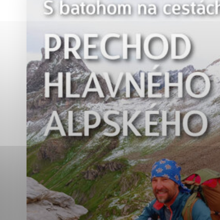
Vyberte úroveň co
Karanténna stanica Malacky
Sčítanie obyvateľov, domov a bytov
2021
Technické cookies
Separovaný zber v meste
Technické súbory cookie 
tým, že umožňujú základn
stránky. Bez týchto súbo
Analytické cookies
Analytické cookies pomáha
aby mohol stránky optimal
možné ich spojiť s konkr