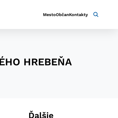
Mesto
Občan
Kontakty
SKÉHO HREBEŇA
aktivite a preferenciách.
e alebo aby sa uložila
Ďalšie