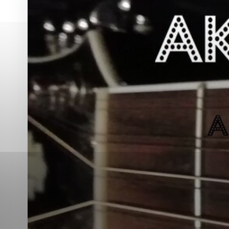
Vyberte úroveň co
Karanténna stanica Malacky
Sčítanie obyvateľov, domov a bytov
2021
Technické cookies
Separovaný zber v meste
Technické súbory cookie 
tým, že umožňujú základn
stránky. Bez týchto súbo
Analytické cookies
Analytické cookies pomáha
aby mohol stránky optimal
možné ich spojiť s konkr