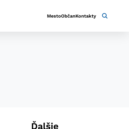
Mesto
Občan
Kontakty
aktivite a preferenciách.
e alebo aby sa uložila
Ďalšie