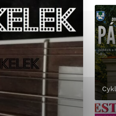
okies, ktorú chcete povoliť
sú pre prevádzku nevyhnutné a pomáhajú urobiť webové st
é funkcie, ako je navigácia na stránke a prístup k zabez
rov cookie nemôže web správne fungovať.
jú prevádzkovateľovi stránok pochopiť, ako návštevníci st
izovať a ponúknuť im lepšiu skúsenosť. Všetky dáta sa zb
étnou osobou.
Cykl
Povoliť všetko
Uložiť nastavenia
Viac informácií