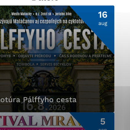
16
aug
ránky uplatniteľnými
pečeným oblastiam webovej
ránok stránku používajú,
ierajú anonymne a nie je
otúra Pálffyho cesta
5
sep