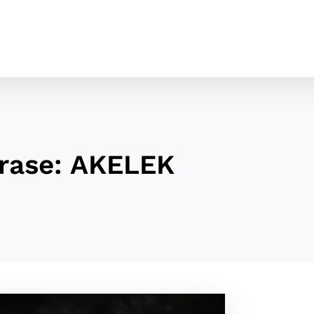
erase: AKELEK
cookies
o ktorých webové stránky môžu ukladať informácie o vašej 
tomu, aby si webový prehliadač zapamätoval Vaše prihláseni