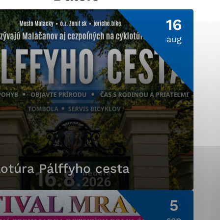
16
aug
ránky uplatniteľnými
pečeným oblastiam webovej
ránok stránku používajú,
ierajú anonymne a nie je
otúra Pálffyho cesta
5
sep