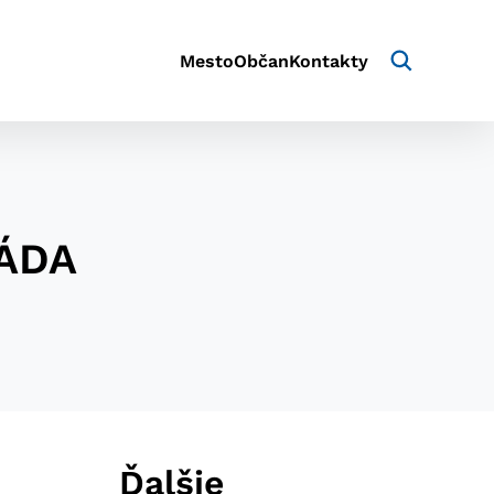
Mesto
Občan
Kontakty
IÁDA
aktivite a preferenciách.
e alebo aby sa uložila
Ďalšie