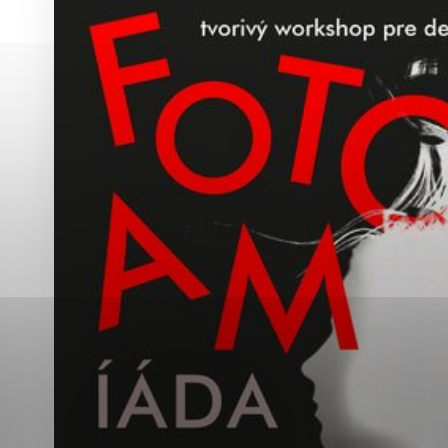
Vyberte úroveň co
Karanténna stanica Malacky
Sčítanie obyvateľov, domov a bytov
2021
Technické cookies
Separovaný zber v meste
Technické súbory cookie 
tým, že umožňujú základn
stránky. Bez týchto súbo
Analytické cookies
Analytické cookies pomáha
aby mohol stránky optimal
možné ich spojiť s konkr