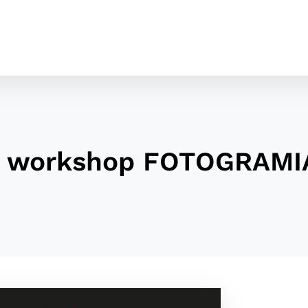
- workshop FOTOGRAM
cookies
o ktorých webové stránky môžu ukladať informácie o vašej 
tomu, aby si webový prehliadač zapamätoval Vaše prihláseni