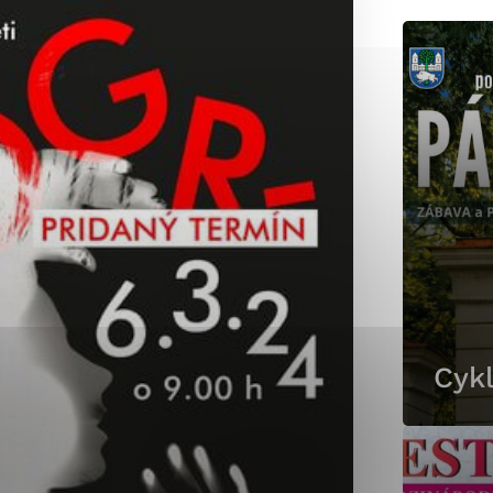
okies, ktorú chcete povoliť
sú pre prevádzku nevyhnutné a pomáhajú urobiť webové st
é funkcie, ako je navigácia na stránke a prístup k zabez
rov cookie nemôže web správne fungovať.
jú prevádzkovateľovi stránok pochopiť, ako návštevníci st
izovať a ponúknuť im lepšiu skúsenosť. Všetky dáta sa zb
étnou osobou.
Cykl
Povoliť všetko
Uložiť nastavenia
Viac informácií