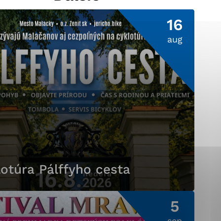
16
aug
ránky uplatniteľnými
pečeným oblastiam webovej
ránok stránku používajú,
ierajú anonymne a nie je
otúra Pálffyho cesta
5
sep