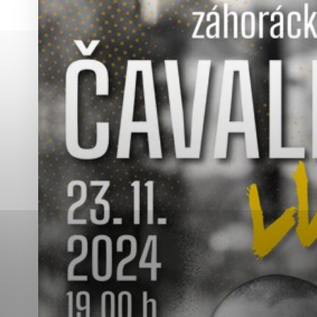
Vyberte úroveň co
Karanténna stanica Malacky
Sčítanie obyvateľov, domov a bytov
2021
Technické cookies
Separovaný zber v meste
Technické súbory cookie 
tým, že umožňujú základn
stránky. Bez týchto súbo
Analytické cookies
Analytické cookies pomáha
aby mohol stránky optimal
možné ich spojiť s konkr