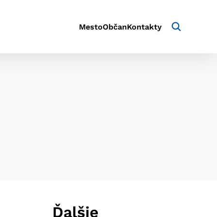
Mesto
Občan
Kontakty
aktivite a preferenciách.
e alebo aby sa uložila
Ďalšie