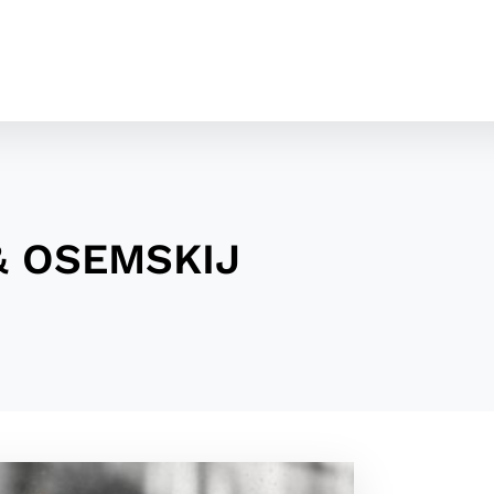
& OSEMSKIJ
cookies
o ktorých webové stránky môžu ukladať informácie o vašej 
tomu, aby si webový prehliadač zapamätoval Vaše prihláseni