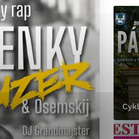
okies, ktorú chcete povoliť
sú pre prevádzku nevyhnutné a pomáhajú urobiť webové st
é funkcie, ako je navigácia na stránke a prístup k zabez
rov cookie nemôže web správne fungovať.
jú prevádzkovateľovi stránok pochopiť, ako návštevníci st
izovať a ponúknuť im lepšiu skúsenosť. Všetky dáta sa zb
étnou osobou.
Cykl
Povoliť všetko
Uložiť nastavenia
Viac informácií