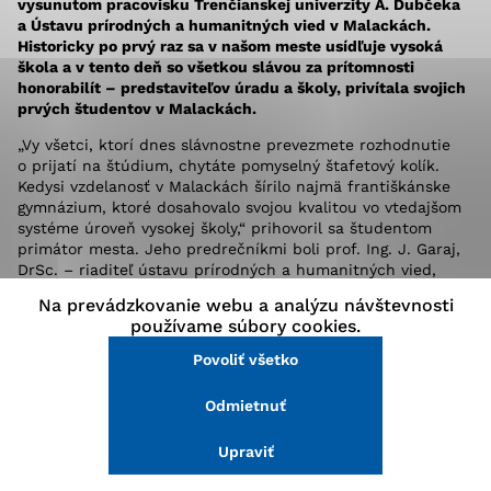
vysunutom pracovisku Trenčianskej univerzity A. Dubčeka
stránke a prístup k zabezpečeným oblastiam webovej
a Ústavu prírodných a humanitných vied v Malackách.
stránky. Bez týchto súborov cookie nemôže web
Historicky po prvý raz sa v našom meste usídľuje vysoká
správne fungovať.
škola a v tento deň so všetkou slávou za prítomnosti
honorabilít – predstaviteľov úradu a školy, privítala svojich
prvých študentov v Malackách.
Analytické cookies
„Vy všetci, ktorí dnes slávnostne prevezmete rozhodnutie
Analytické cookies pomáhajú prevádzkovateľovi stránok
o prijatí na štúdium, chytáte pomyselný štafetový kolík.
pochopiť, ako návštevníci stránok stránku používajú,
Kedysi vzdelanosť v Malackách šírilo najmä františkánske
aby mohol stránky optimalizovať a ponúknuť im lepšiu
gymnázium, ktoré dosahovalo svojou kvalitou vo vtedajšom
skúsenosť. Všetky dáta sa zbierajú anonymne a nie je
systéme úroveň vysokej školy,“ prihovoril sa študentom
možné ich spojiť s konkrétnou osobou.
primátor mesta. Jeho predrečníkmi boli prof. Ing. J. Garaj,
DrSc. – riaditeľ ústavu prírodných a humanitných vied,
garant štúdia a vedúci katedry politológie prof. PhDr., R.
Na prevádzkovanie webu a analýzu návštevnosti
Tóth.
Povoliť všetko
používame súbory cookies.
MUDr. P. Dubček – syn A. Dubčeka, ktorého meno univerzita
Povoliť všetko
Uložiť nastavenia
nesie, zaželal škole, aby v Malackách rástla, silnela
a prekvitala. Nasledovalo predstavovanie študentov a každý
Odmietnuť
Viac informácií
si prevzal index z rúk MUDr. P. Dubčeka – čo je podľa prof.
PhDr. R. Tótha nielen symbolické, ale aj zaväzujúce.
Slávnosť bola ukončená študentskou hymnou Gaudeamus
Upraviť
igitur a za zvukov mestskej znelky predstavitelia školy